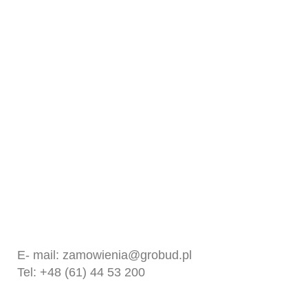
Kontakt
GROBUD SP. Z O.O.
UL. FABRYCZNA 10
62-065 GRODZISK WIELKOPOLSKI
E- mail:
zamowienia@grobud.pl
Tel: +48 (61) 44 53 200