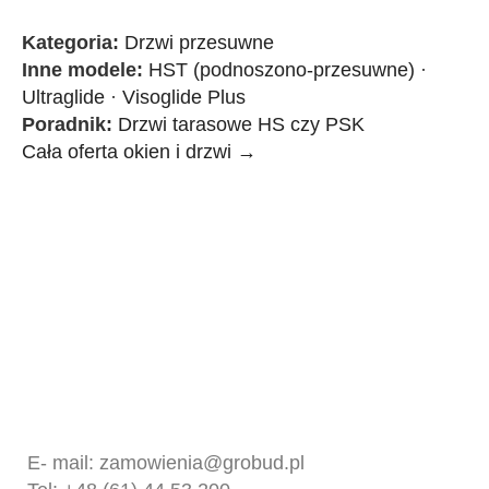
Kategoria:
Drzwi przesuwne
Inne modele:
HST (podnoszono-przesuwne)
·
Ultraglide
·
Visoglide Plus
Poradnik:
Drzwi tarasowe HS czy PSK
Cała oferta okien i drzwi →
Kontakt
GROBUD SP. Z O.O.
UL. FABRYCZNA 10
62-065 GRODZISK WIELKOPOLSKI
E- mail:
zamowienia@grobud.pl