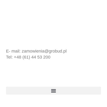
Kontakt
GROBUD SP. Z O.O.
UL. FABRYCZNA 10
62-065 GRODZISK WIELKOPOLSKI
E- mail:
zamowienia@grobud.pl
Tel: +48 (61) 44 53 200
Produkty