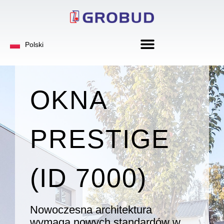
Deutsch
Polski
English
OKNA
PRESTIGE
(ID 7000)
Nowoczesna architektura
wymaga nowych standardów w