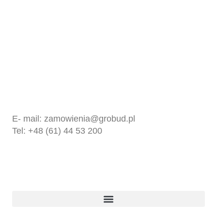
Kontakt
GROBUD SP. Z O.O.
UL. FABRYCZNA 10
62-065 GRODZISK WIELKOPOLSKI
E- mail:
zamowienia@grobud.pl
Tel: +48 (61) 44 53 200
Produkty