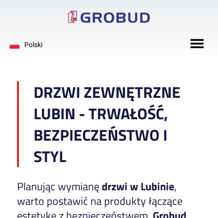
Deutsch
Polski
English
DRZWI ZEWNĘTRZNE
LUBIN - TRWAŁOŚĆ,
BEZPIECZEŃSTWO I
STYL
Planując wymianę
drzwi w Lubinie
,
warto postawić na produkty łączące
estetykę z bezpieczeństwem.
Grobud
,